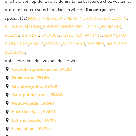
une livraison rapide, à votre domicile, au bureau ou chez vos amis.
Votre restaurant vous livre dans la ville de
Dunkerque
ses
spécialités:
NOS OFFRES DU MOMENT
,
NOS MENUS ÉTUDIANTS
,
BURGERS MAISON
,
MENUS SANDWICHS
,
TACOS
,
HUMMERS
,
PIZZAS
,
GRATINS
,
SALADES
,
ASSIETTES
,
PANINIS
,
GURMETTO
SIGNATURE
,
BOWLS
,
PASTAS
,
KIDS MENU
,
TEX MEX
,
BOISSONS
,
DESSERTS
,
Voici les zones de livraison desservies:
Coudekerque-branche
,
59210
Dunkerque
,
59140
Grande-synthe
,
59760
Sain-pol-sur-mer
,
59430
Petite-Synthe
,
59640
Fort-mardyck
,
59430
Leffrinckoucke
,
59495
Loon-plage
,
59279