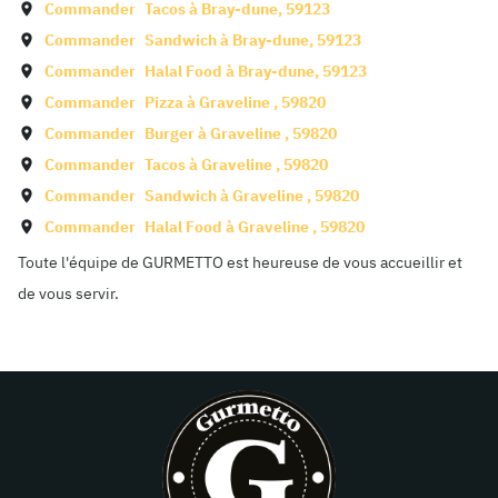
Commander
Tacos à
Bray-dune
,
59123
Commander
Sandwich à
Bray-dune
,
59123
Commander
Halal Food à
Bray-dune
,
59123
Commander
Pizza à
Graveline
,
59820
Commander
Burger à
Graveline
,
59820
Commander
Tacos à
Graveline
,
59820
Commander
Sandwich à
Graveline
,
59820
Commander
Halal Food à
Graveline
,
59820
Toute l'équipe de GURMETTO est heureuse de vous accueillir et
de vous servir.