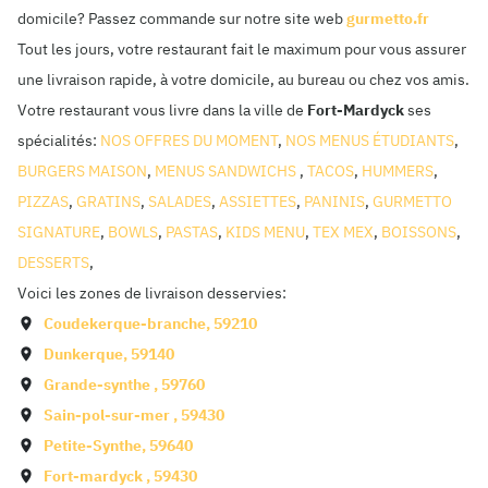
domicile? Passez commande sur notre site web
gurmetto.fr
Tout les jours, votre restaurant fait le maximum pour vous assurer
une livraison rapide, à votre domicile, au bureau ou chez vos amis.
Votre restaurant vous livre dans la ville de
Fort-Mardyck
ses
spécialités:
NOS OFFRES DU MOMENT
,
NOS MENUS ÉTUDIANTS
,
BURGERS MAISON
,
MENUS SANDWICHS
,
TACOS
,
HUMMERS
,
PIZZAS
,
GRATINS
,
SALADES
,
ASSIETTES
,
PANINIS
,
GURMETTO
SIGNATURE
,
BOWLS
,
PASTAS
,
KIDS MENU
,
TEX MEX
,
BOISSONS
,
DESSERTS
,
Voici les zones de livraison desservies:
Coudekerque-branche
,
59210
Dunkerque
,
59140
Grande-synthe
,
59760
Sain-pol-sur-mer
,
59430
Petite-Synthe
,
59640
Fort-mardyck
,
59430